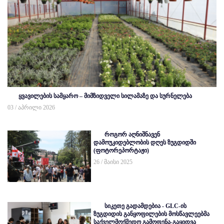
ყვავილების სამყარო – მიმზიდველი სილამაზე და სურნელება
03 / აპრილი 2026
როგორ აღნიშნავენ
დამოუკიდებლობის დღეს ზუგდიდში
(ფოტორეპორტაჟი)
26 / მაისი 2025
სიკეთე გადამდებია - GLC-ის
ზუგდიდის განყოფილების მოსწავლეებმა
საქველმოქმედო გამოფენა-გაყიდვა