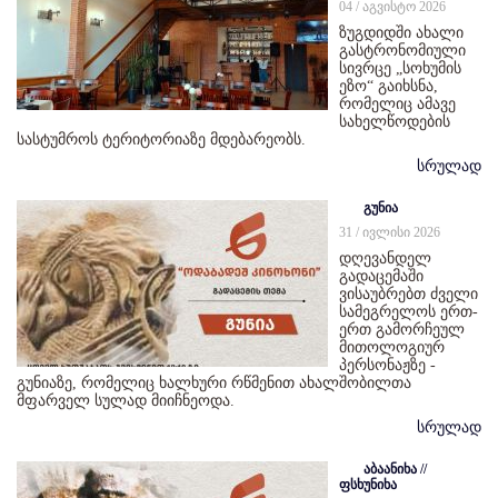
04 / აგვისტო 2026
ზუგდიდში ახალი
გასტრონომიული
სივრცე „სოხუმის
ეზო“ გაიხსნა,
რომელიც ამავე
სახელწოდების
სასტუმროს ტერიტორიაზე მდებარეობს.
სრულად
გუნია
31 / ივლისი 2026
დღევანდელ
გადაცემაში
ვისაუბრებთ ძველი
სამეგრელოს ერთ-
ერთ გამორჩეულ
მითოლოგიურ
პერსონაჟზე -
გუნიაზე, რომელიც ხალხური რწმენით ახალშობილთა
მფარველ სულად მიიჩნეოდა.
სრულად
აბაანიხა //
ფსხუნიხა