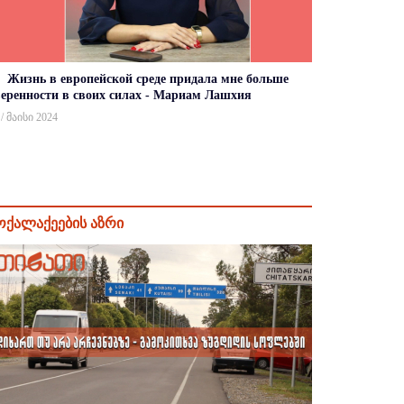
Жизнь в европейской среде придала мне больше
веренности в своих силах - Мариам Лашхия
 / მაისი 2024
ოქალაქეების აზრი