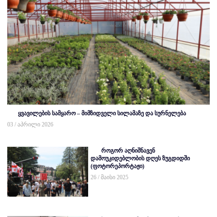
ყვავილების სამყარო – მიმზიდველი სილამაზე და სურნელება
03 / აპრილი 2026
როგორ აღნიშნავენ
დამოუკიდებლობის დღეს ზუგდიდში
(ფოტორეპორტაჟი)
26 / მაისი 2025