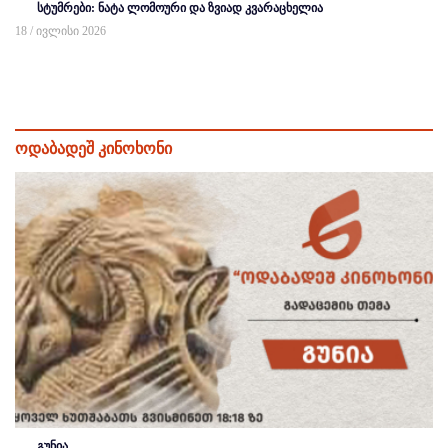
სტუმრები: ნატა ლომოური და ზვიად კვარაცხელია
18 / ივლისი 2026
ოდაბადეშ კინოხონი
გუნია