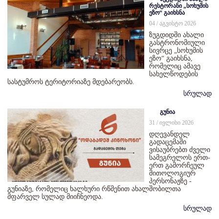
რესტორანი „სოხუმის
ეზო“ გაიხსნა
04 / აგვისტო 2026
ზუგდიდში ახალი
გასტრონომიული
სივრცე „სოხუმის
ეზო“ გაიხსნა,
რომელიც ამავე
სახელწოდების
სასტუმროს ტერიტორიაზე მდებარეობს.
სრულად
გუნია
31 / ივლისი 2026
დღევანდელ
გადაცემაში
ვისაუბრებთ ძველი
სამეგრელოს ერთ-
ერთ გამორჩეულ
მითოლოგიურ
პერსონაჟზე -
გუნიაზე, რომელიც ხალხური რწმენით ახალშობილთა
მფარველ სულად მიიჩნეოდა.
სრულად