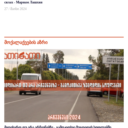
силах - Мариам Лашхия
27 / მაისი 2024
მოქალაქეების აზრი
მიდიხართ თუ არა არჩევნებზე - გამოკითხვა ზუგდიდის სოფლებში