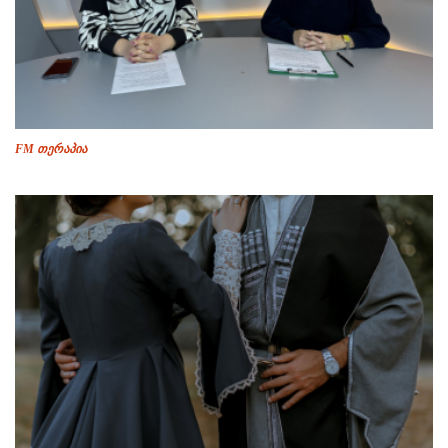
FM თერაპია