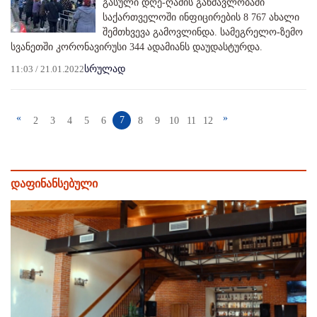
გასული დღე-ღამის განმავლობაში
საქართველოში ინფიცირების 8 767 ახალი
შემთხვევა გამოვლინდა. სამეგრელო-ზემო
სვანეთში კორონავირუსი 344 ადამიანს დაუდასტურდა.
11:03 / 21.01.2022
სრულად
«
»
7
2
3
4
5
6
8
9
10
11
12
დაფინანსებული