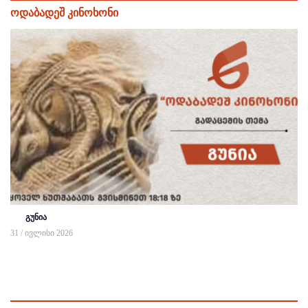
ოდაბადეშ კინოხონი
გუნია
31 / ივლისი 2026