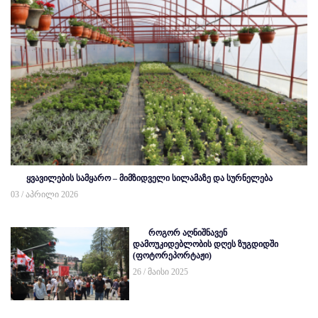
ყვავილების სამყარო – მიმზიდველი სილამაზე და სურნელება
03 / აპრილი 2026
როგორ აღნიშნავენ
დამოუკიდებლობის დღეს ზუგდიდში
(ფოტორეპორტაჟი)
26 / მაისი 2025