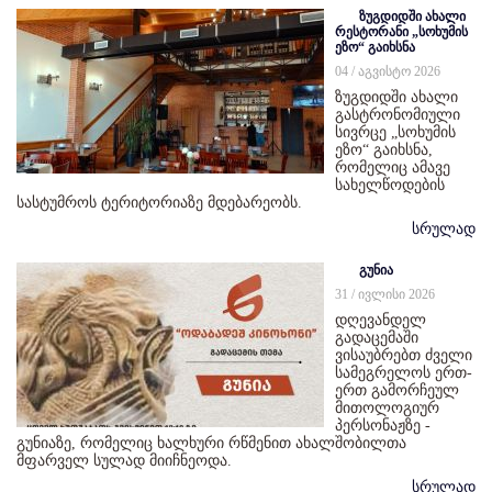
ზუგდიდში ახალი
რესტორანი „სოხუმის
ეზო“ გაიხსნა
04 / აგვისტო 2026
ზუგდიდში ახალი
გასტრონომიული
სივრცე „სოხუმის
ეზო“ გაიხსნა,
რომელიც ამავე
სახელწოდების
სასტუმროს ტერიტორიაზე მდებარეობს.
სრულად
გუნია
31 / ივლისი 2026
დღევანდელ
გადაცემაში
ვისაუბრებთ ძველი
სამეგრელოს ერთ-
ერთ გამორჩეულ
მითოლოგიურ
პერსონაჟზე -
გუნიაზე, რომელიც ხალხური რწმენით ახალშობილთა
მფარველ სულად მიიჩნეოდა.
სრულად