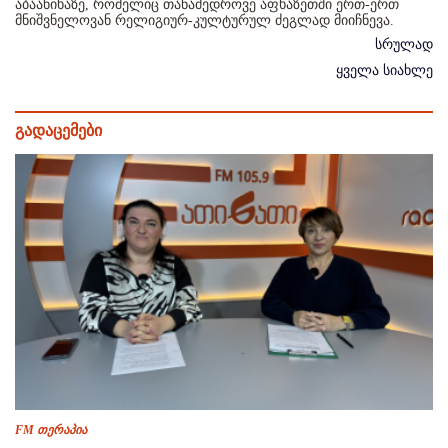
აბაანიხაზე, რომელიც თანამედროვე აფხაზეთში ერთ-ერთ
მნიშვნელოვან რელიგიურ-კულტურულ ძეგლად მიიჩნევა.
სრულად
ყველა სიახლე
გადაცემები
FM თერაპია