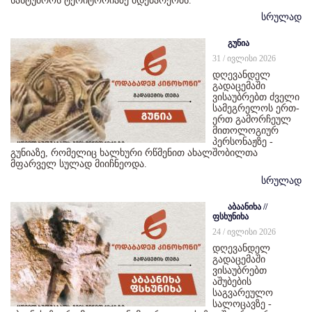
სასტუმროს ტერიტორიაზე მდებარეობს.
სრულად
გუნია
31 / ივლისი 2026
დღევანდელ
გადაცემაში
ვისაუბრებთ ძველი
სამეგრელოს ერთ-
ერთ გამორჩეულ
მითოლოგიურ
პერსონაჟზე -
გუნიაზე, რომელიც ხალხური რწმენით ახალშობილთა
მფარველ სულად მიიჩნეოდა.
სრულად
აბაანიხა //
ფსხუნიხა
24 / ივლისი 2026
დღევანდელ
გადაცემაში
ვისაუბრებთ
აშუბების
საგვარეულო
სალოცავზე -