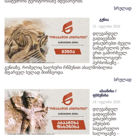
სასტუმროს ტერიტორიაზე მდებარეობს.
სრულად
გუნია
31 / ივლისი 2026
დღევანდელ
გადაცემაში
ვისაუბრებთ ძველი
სამეგრელოს ერთ-
ერთ გამორჩეულ
მითოლოგიურ
პერსონაჟზე -
გუნიაზე, რომელიც ხალხური რწმენით ახალშობილთა
მფარველ სულად მიიჩნეოდა.
სრულად
აბაანიხა //
ფსხუნიხა
24 / ივლისი 2026
დღევანდელ
გადაცემაში
ვისაუბრებთ
აშუბების
საგვარეულო
სალოცავზე -