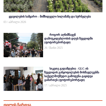
ყვავილების სამყარო – მიმზიდველი სილამაზე და სურნელება
03 / აპრილი 2026
როგორ აღნიშნავენ
დამოუკიდებლობის დღეს ზუგდიდში
(ფოტორეპორტაჟი)
26 / მაისი 2025
სიკეთე გადამდებია - GLC-ის
ზუგდიდის განყოფილების მოსწავლეებმა
საქველმოქმედო გამოფენა-გაყიდვა
გამართეს (ფოტორეპორტაჟი)
17 / აპრილი 2025
დილის ჩართვა