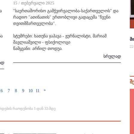
15 / თებერვალი 2025
ა
"საერთაშორისო გამჭვირვალობა-საქართველოს" და
რადიო "ათინათის" ერთობლივი გადაცემა "ჩვენი
თვითმმართველობა".
ნა
სტუმრები: ხათუნა ჯაპავა - ჟურნალისტი, მარიამ
მ
შავლიაშვილი - ფსიქოლოგი
22
წამყვანი: არჩილ თოდუა.
სრულად
ად
შ
»
6
7
8
9
10
11
რდების რაოდენობა 1-დან 32-მდე