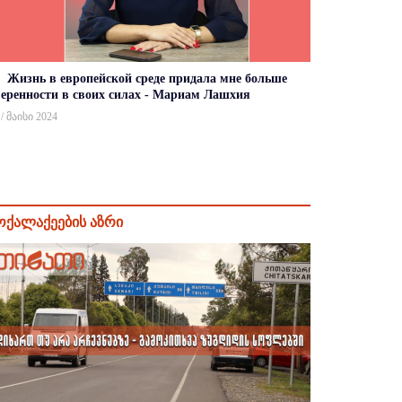
Жизнь в европейской среде придала мне больше
веренности в своих силах - Мариам Лашхия
 / მაისი 2024
ოქალაქეების აზრი