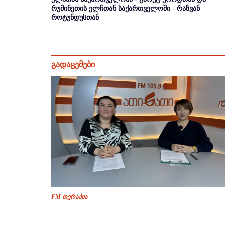
რუმინეთის ელჩთან საქართველოში - რაზვან
როტუნდუსთან
გადაცემები
FM თერაპია