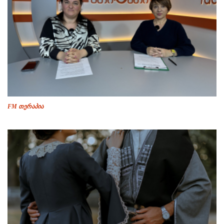
FM თერაპია