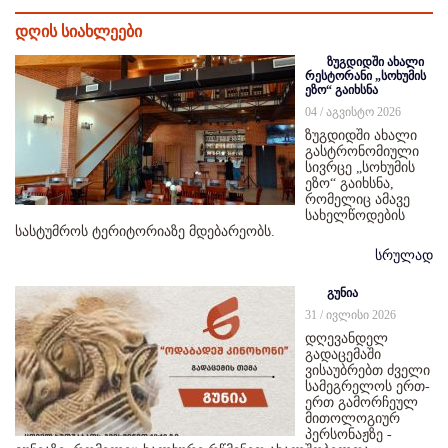
დღის სიახლეები
ზუგდიდში ახალი
რესტორანი „სოხუმის
ეზო“ გაიხსნა
04 / აგვისტო 2026
ზუგდიდში ახალი
გასტრონომიული
სივრცე „სოხუმის
ეზო“ გაიხსნა,
რომელიც ამავე
სახელწოდების
სასტუმროს ტერიტორიაზე მდებარეობს.
სრულად
გუნია
31 / ივლისი 2026
დღევანდელ
გადაცემაში
ვისაუბრებთ ძველი
სამეგრელოს ერთ-
ერთ გამორჩეულ
მითოლოგიურ
პერსონაჟზე -