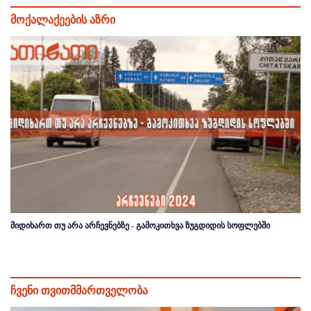
მოქალაქეების აზრი
მიდიხართ თუ არა არჩევნებზე - გამოკითხვა ზუგდიდის სოფლებში
ჩვენი თვითმმართველობა