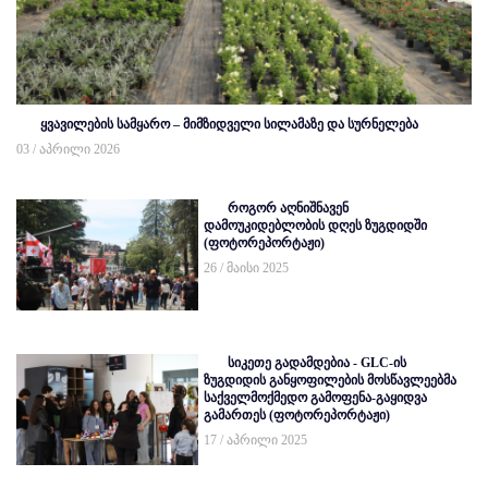
ყვავილების სამყარო – მიმზიდველი სილამაზე და სურნელება
03 / აპრილი 2026
როგორ აღნიშნავენ
დამოუკიდებლობის დღეს ზუგდიდში
(ფოტორეპორტაჟი)
26 / მაისი 2025
სიკეთე გადამდებია - GLC-ის
ზუგდიდის განყოფილების მოსწავლეებმა
საქველმოქმედო გამოფენა-გაყიდვა
გამართეს (ფოტორეპორტაჟი)
17 / აპრილი 2025