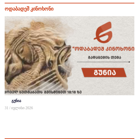
ოდაბადეშ კინოხონი
გუნია
31 / ივლისი 2026