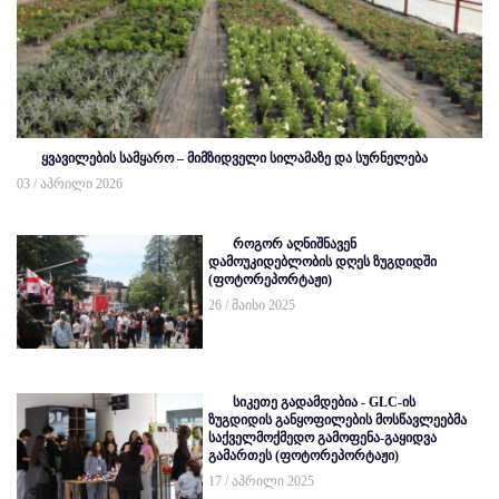
ყვავილების სამყარო – მიმზიდველი სილამაზე და სურნელება
03 / აპრილი 2026
როგორ აღნიშნავენ
დამოუკიდებლობის დღეს ზუგდიდში
(ფოტორეპორტაჟი)
26 / მაისი 2025
სიკეთე გადამდებია - GLC-ის
ზუგდიდის განყოფილების მოსწავლეებმა
საქველმოქმედო გამოფენა-გაყიდვა
გამართეს (ფოტორეპორტაჟი)
17 / აპრილი 2025