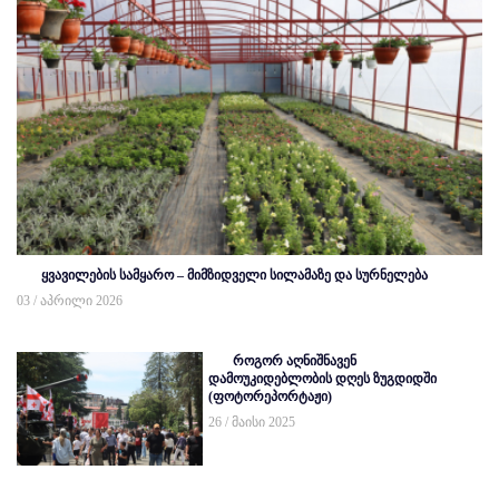
ყვავილების სამყარო – მიმზიდველი სილამაზე და სურნელება
03 / აპრილი 2026
როგორ აღნიშნავენ
დამოუკიდებლობის დღეს ზუგდიდში
(ფოტორეპორტაჟი)
26 / მაისი 2025