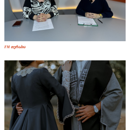
FM თერაპია