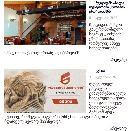
ზუგდიდში ახალი
რესტორანი „სოხუმის
ეზო“ გაიხსნა
04 / აგვისტო 2026
ზუგდიდში ახალი
გასტრონომიული
სივრცე „სოხუმის
ეზო“ გაიხსნა,
რომელიც ამავე
სახელწოდების
სასტუმროს ტერიტორიაზე მდებარეობს.
სრულად
გუნია
31 / ივლისი 2026
დღევანდელ
გადაცემაში
ვისაუბრებთ ძველი
სამეგრელოს ერთ-
ერთ გამორჩეულ
მითოლოგიურ
პერსონაჟზე -
გუნიაზე, რომელიც ხალხური რწმენით ახალშობილთა
მფარველ სულად მიიჩნეოდა.
სრულად