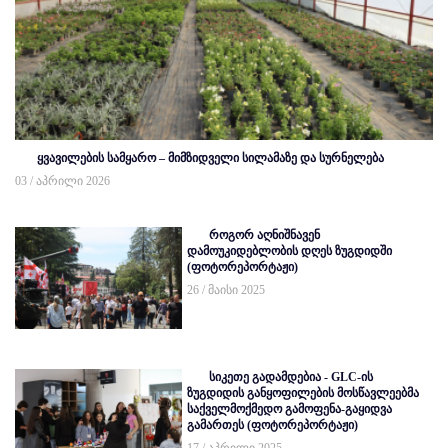
ყვავილების სამყარო – მიმზიდველი სილამაზე და სურნელება
03 / აპრილი 2026
როგორ აღნიშნავენ
დამოუკიდებლობის დღეს ზუგდიდში
(ფოტორეპორტაჟი)
26 / მაისი 2025
სიკეთე გადამდებია - GLC-ის
ზუგდიდის განყოფილების მოსწავლეებმა
საქველმოქმედო გამოფენა-გაყიდვა
გამართეს (ფოტორეპორტაჟი)