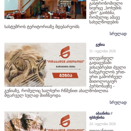
გასტრონომიული
სივრცე „სოხუმის
ეზო“ გაიხსნა,
რომელიც ამავე
სახელწოდების
სასტუმროს ტერიტორიაზე მდებარეობს.
სრულად
გუნია
31 / ივლისი 2026
დღევანდელ
გადაცემაში
ვისაუბრებთ ძველი
სამეგრელოს ერთ-
ერთ გამორჩეულ
მითოლოგიურ
პერსონაჟზე -
გუნიაზე, რომელიც ხალხური რწმენით ახალშობილთა
მფარველ სულად მიიჩნეოდა.
სრულად
აბაანიხა //
ფსხუნიხა
24 / ივლისი 2026
დღევანდელ