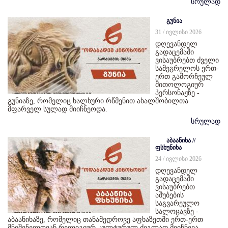
სრულად
გუნია
31 / ივლისი 2026
დღევანდელ
გადაცემაში
ვისაუბრებთ ძველი
სამეგრელოს ერთ-
ერთ გამორჩეულ
მითოლოგიურ
პერსონაჟზე -
გუნიაზე, რომელიც ხალხური რწმენით ახალშობილთა
მფარველ სულად მიიჩნეოდა.
სრულად
აბაანიხა //
ფსხუნიხა
24 / ივლისი 2026
დღევანდელ
გადაცემაში
ვისაუბრებთ
აშუბების
საგვარეულო
სალოცავზე -
აბაანიხაზე, რომელიც თანამედროვე აფხაზეთში ერთ-ერთ
მნიშვნელოვან რელიგიურ-კულტურულ ძეგლად მიიჩნევა.