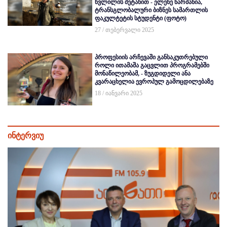
წვლილის შეტანით - ელენე ნარმანია,
ტრანსგლობალური ბიზნეს სამართლის
ფაკულტეტის სტუდენტი (ფოტო)
27 / თებერვალი 2025
პროფესიის არჩევაში განსაკუთრებული
როლი ითამაშა გაცვლით პროგრამებში
მონაწილეობამ, - ზუგდიდელი ანა
კვარაცხელია ევროპულ გამოცდილებაზე
18 / იანვარი 2025
ინტერვიუ