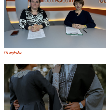
FM თერაპია