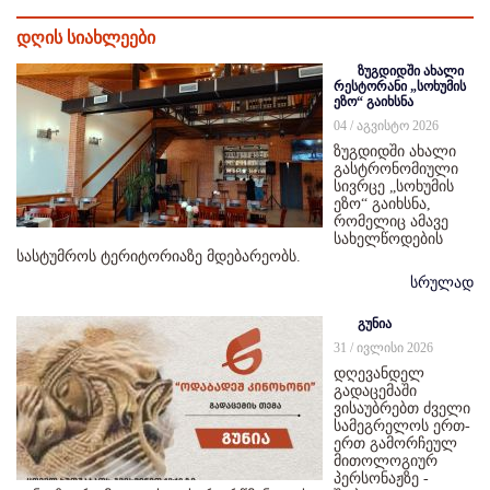
დღის სიახლეები
ზუგდიდში ახალი
რესტორანი „სოხუმის
ეზო“ გაიხსნა
04 / აგვისტო 2026
ზუგდიდში ახალი
გასტრონომიული
სივრცე „სოხუმის
ეზო“ გაიხსნა,
რომელიც ამავე
სახელწოდების
სასტუმროს ტერიტორიაზე მდებარეობს.
სრულად
გუნია
31 / ივლისი 2026
დღევანდელ
გადაცემაში
ვისაუბრებთ ძველი
სამეგრელოს ერთ-
ერთ გამორჩეულ
მითოლოგიურ
პერსონაჟზე -