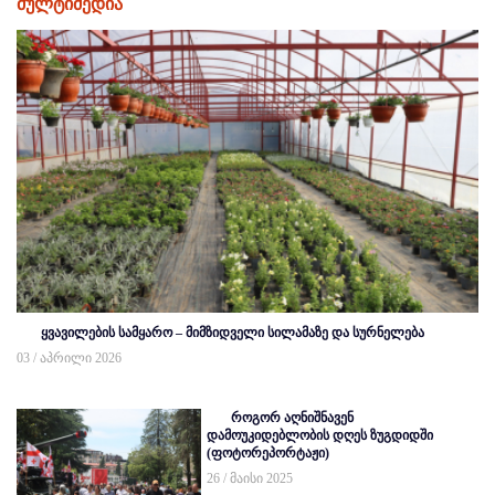
მულტიმედია
ყვავილების სამყარო – მიმზიდველი სილამაზე და სურნელება
03 / აპრილი 2026
როგორ აღნიშნავენ
დამოუკიდებლობის დღეს ზუგდიდში
(ფოტორეპორტაჟი)
26 / მაისი 2025