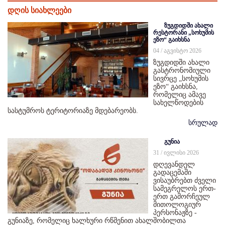
დღის სიახლეები
ზუგდიდში ახალი
რესტორანი „სოხუმის
ეზო“ გაიხსნა
04 / აგვისტო 2026
ზუგდიდში ახალი
გასტრონომიული
სივრცე „სოხუმის
ეზო“ გაიხსნა,
რომელიც ამავე
სახელწოდების
სასტუმროს ტერიტორიაზე მდებარეობს.
სრულად
გუნია
31 / ივლისი 2026
დღევანდელ
გადაცემაში
ვისაუბრებთ ძველი
სამეგრელოს ერთ-
ერთ გამორჩეულ
მითოლოგიურ
პერსონაჟზე -
გუნიაზე, რომელიც ხალხური რწმენით ახალშობილთა