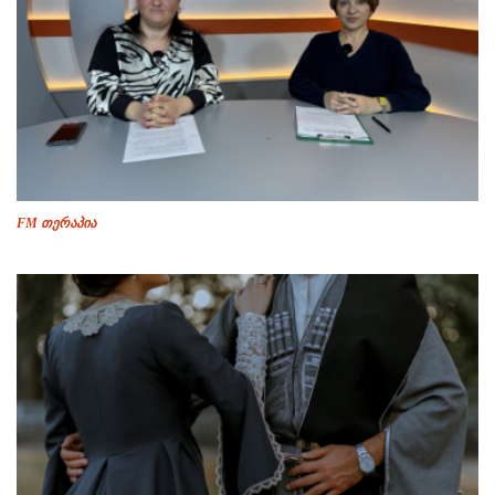
FM თერაპია