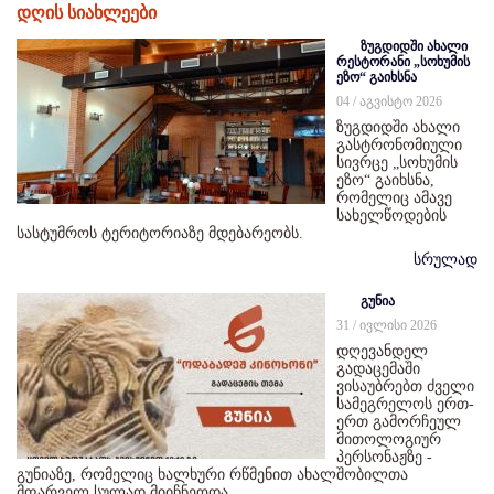
დღის სიახლეები
ზუგდიდში ახალი
რესტორანი „სოხუმის
ეზო“ გაიხსნა
04 / აგვისტო 2026
ზუგდიდში ახალი
გასტრონომიული
სივრცე „სოხუმის
ეზო“ გაიხსნა,
რომელიც ამავე
სახელწოდების
სასტუმროს ტერიტორიაზე მდებარეობს.
სრულად
გუნია
31 / ივლისი 2026
დღევანდელ
გადაცემაში
ვისაუბრებთ ძველი
სამეგრელოს ერთ-
ერთ გამორჩეულ
მითოლოგიურ
პერსონაჟზე -
გუნიაზე, რომელიც ხალხური რწმენით ახალშობილთა
მფარველ სულად მიიჩნეოდა.