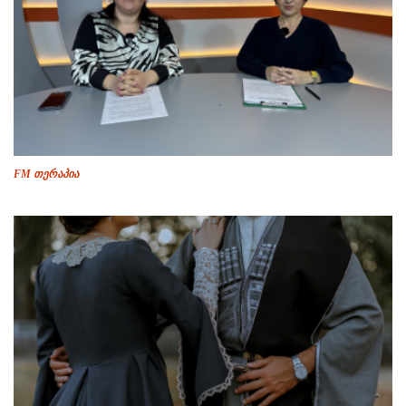
FM თერაპია