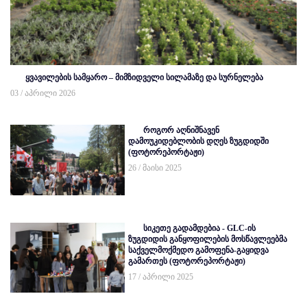
ყვავილების სამყარო – მიმზიდველი სილამაზე და სურნელება
03 / აპრილი 2026
როგორ აღნიშნავენ
დამოუკიდებლობის დღეს ზუგდიდში
(ფოტორეპორტაჟი)
26 / მაისი 2025
სიკეთე გადამდებია - GLC-ის
ზუგდიდის განყოფილების მოსწავლეებმა
საქველმოქმედო გამოფენა-გაყიდვა
გამართეს (ფოტორეპორტაჟი)
17 / აპრილი 2025