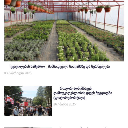
ყვავილების სამყარო – მიმზიდველი სილამაზე და სურნელება
03 / აპრილი 2026
როგორ აღნიშნავენ
დამოუკიდებლობის დღეს ზუგდიდში
(ფოტორეპორტაჟი)
26 / მაისი 2025