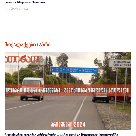
силах - Мариам Лашхия
27 / მაისი 2024
მოქალაქეების აზრი
მიდიხართ თუ არა არჩევნებზე - გამოკითხვა ზუგდიდის სოფლებში