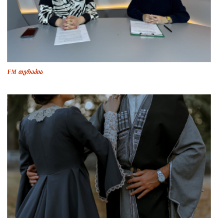
FM თერაპია