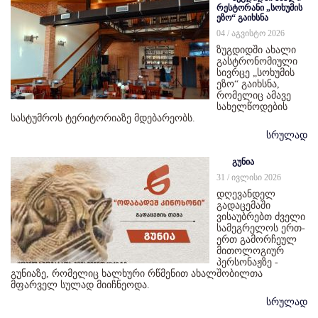
რესტორანი „სოხუმის
ეზო“ გაიხსნა
04 / აგვისტო 2026
ზუგდიდში ახალი
გასტრონომიული
სივრცე „სოხუმის
ეზო“ გაიხსნა,
რომელიც ამავე
სახელწოდების
სასტუმროს ტერიტორიაზე მდებარეობს.
სრულად
გუნია
31 / ივლისი 2026
დღევანდელ
გადაცემაში
ვისაუბრებთ ძველი
სამეგრელოს ერთ-
ერთ გამორჩეულ
მითოლოგიურ
პერსონაჟზე -
გუნიაზე, რომელიც ხალხური რწმენით ახალშობილთა
მფარველ სულად მიიჩნეოდა.
სრულად