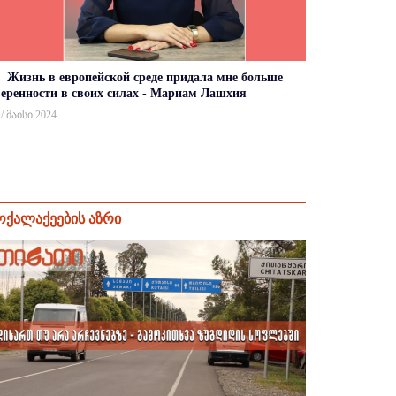
Жизнь в европейской среде придала мне больше
веренности в своих силах - Мариам Лашхия
 / მაისი 2024
ოქალაქეების აზრი