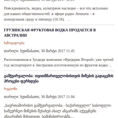
Повседневность, медиа, культурное наследие – все что актуально
для наших общественностей. в эфире радио Атинати – в
понедельник среду и пятницу (16:16). ...
ГРУЗИНСКАЯ ФРУКТОВАЯ ВОДКА ПРОДАЕТСЯ В
АВСТРАЛИИ
საზოგადოება
თარიღი: ხუთშაბათი, 30 მარტი 2017 11:45
Расположенная в Зугдиди компания «Фредерик Второй» уже третий
год экспортирует в Австралию изготовленную из фруктов водку....
გამჭვირვალობა: თვითმმართველობისთვის მიწების გადაცემის
პროცესი ფერხდება
რეგიონი
თარიღი: ხუთშაბათი, 30 მარტი 2017 11:04
„საერთაშორისო გამჭვირვალობა - საქართველო“ სასოფლო-
სამეურნეო მიწების შესახებ ახალ ანგარიშს აქვეყნებს.
ანგარიშის მიხედვით, სამინისტროებმა,...