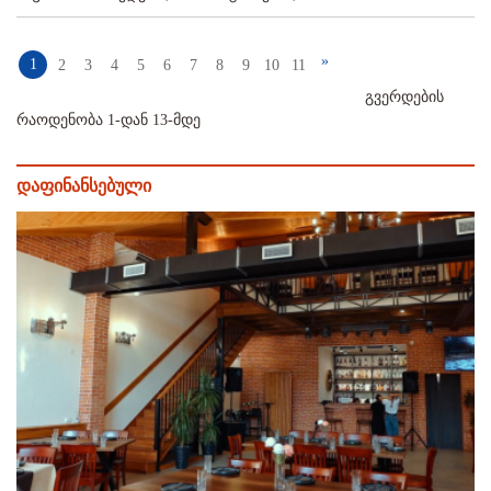
»
1
2
3
4
5
6
7
8
9
10
11
გვერდების
რაოდენობა 1-დან 13-მდე
დაფინანსებული