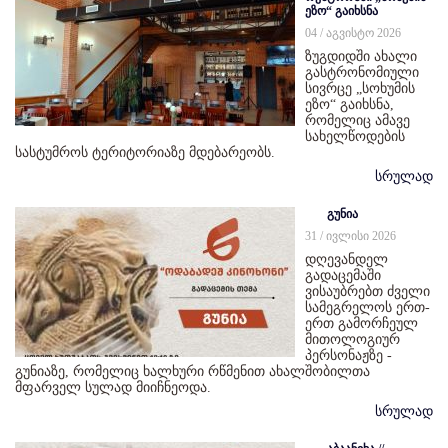
ეზო“ გაიხსნა
04 / აგვისტო 2026
ზუგდიდში ახალი
გასტრონომიული
სივრცე „სოხუმის
ეზო“ გაიხსნა,
რომელიც ამავე
სახელწოდების
სასტუმროს ტერიტორიაზე მდებარეობს.
სრულად
გუნია
31 / ივლისი 2026
დღევანდელ
გადაცემაში
ვისაუბრებთ ძველი
სამეგრელოს ერთ-
ერთ გამორჩეულ
მითოლოგიურ
პერსონაჟზე -
გუნიაზე, რომელიც ხალხური რწმენით ახალშობილთა
მფარველ სულად მიიჩნეოდა.
სრულად