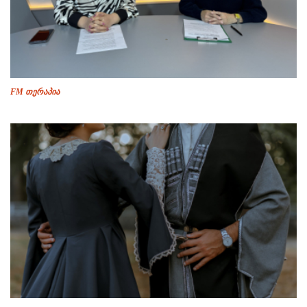
FM თერაპია