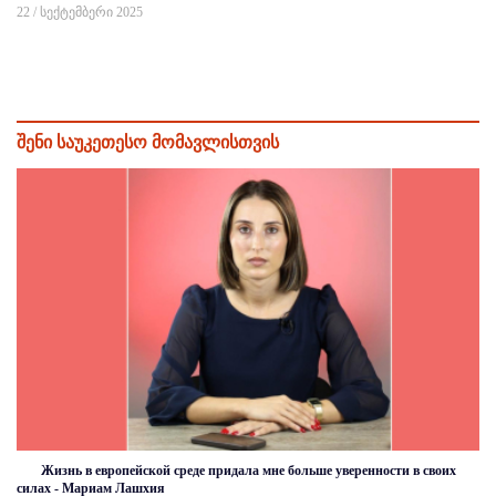
22 / სექტემბერი 2025
შენი საუკეთესო მომავლისთვის
Жизнь в европейской среде придала мне больше уверенности в своих
силах - Мариам Лашхия