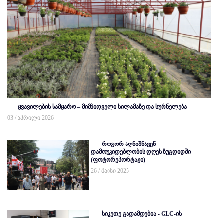
ყვავილების სამყარო – მიმზიდველი სილამაზე და სურნელება
03 / აპრილი 2026
როგორ აღნიშნავენ
დამოუკიდებლობის დღეს ზუგდიდში
(ფოტორეპორტაჟი)
26 / მაისი 2025
სიკეთე გადამდებია - GLC-ის