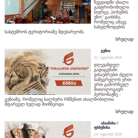
ზუგდიდში ახალი
გასტრონომიული
სივრცე „სოხუმის
ეზო“ გაიხსნა,
რომელიც ამავე
სახელწოდების
სასტუმროს ტერიტორიაზე მდებარეობს.
სრულად
გუნია
31 / ივლისი 2026
დღევანდელ
გადაცემაში
ვისაუბრებთ ძველი
სამეგრელოს ერთ-
ერთ გამორჩეულ
მითოლოგიურ
პერსონაჟზე -
გუნიაზე, რომელიც ხალხური რწმენით ახალშობილთა
მფარველ სულად მიიჩნეოდა.
სრულად
აბაანიხა //
ფსხუნიხა
24 / ივლისი 2026