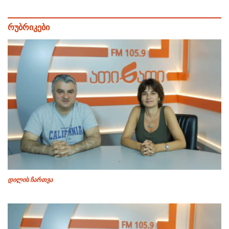
რუბრიკები
დილის ჩართვა