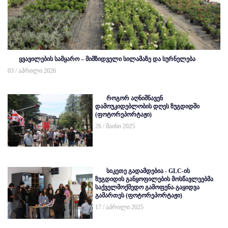
ყვავილების სამყარო – მიმზიდველი სილამაზე და სურნელება
03 / აპრილი 2026
როგორ აღნიშნავენ
დამოუკიდებლობის დღეს ზუგდიდში
(ფოტორეპორტაჟი)
26 / მაისი 2025
სიკეთე გადამდებია - GLC-ის
ზუგდიდის განყოფილების მოსწავლეებმა
საქველმოქმედო გამოფენა-გაყიდვა
გამართეს (ფოტორეპორტაჟი)
17 / აპრილი 2025