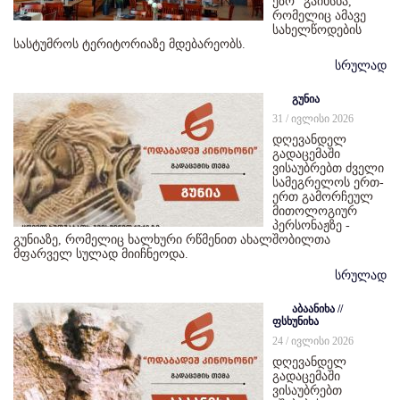
ეზო“ გაიხსნა,
რომელიც ამავე
სახელწოდების
სასტუმროს ტერიტორიაზე მდებარეობს.
სრულად
გუნია
31 / ივლისი 2026
დღევანდელ
გადაცემაში
ვისაუბრებთ ძველი
სამეგრელოს ერთ-
ერთ გამორჩეულ
მითოლოგიურ
პერსონაჟზე -
გუნიაზე, რომელიც ხალხური რწმენით ახალშობილთა
მფარველ სულად მიიჩნეოდა.
სრულად
აბაანიხა //
ფსხუნიხა
24 / ივლისი 2026
დღევანდელ
გადაცემაში
ვისაუბრებთ