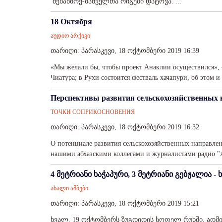
მეხანძრე-მაშველთა რიგები დატოვა. ...
18 Октября
აუდიო არქივი
თარიღი: პარასკევი, 18 ოქტომბერი 2019 16:39
«Мы желали бы, чтобы проект Анаклии осуществился», -
Чиатура; в Рухи состоится фестваль хачапури, об этом и
Перспективы развития сельскохозяйственных 
ТОЧКИ СОПРИКОСНОВЕНИЯ
თარიღი: პარასკევი, 18 ოქტომბერი 2019 16:32
О потенциале развития сельскохозяйственных направле
нашими абхазскими коллегами и журналистами радио "Ат
4 მეტრიანი ხაჭაპური, 3 მეტრიანი გებჟალია 
ახალი ამბები
თარიღი: პარასკევი, 18 ოქტომბერი 2019 15:21
ხვალ, 19 ოქტომბერს ზუგდიდის სოფელ რუხში, ადმ