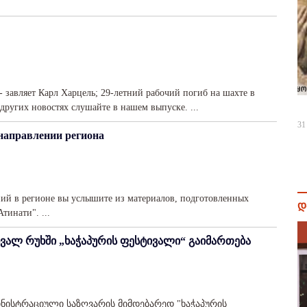
 завляет Карл Харцель; 29-летний рабочий погиб на шахте в
 других новостях слушайте в нашем выпуске. ...
31
направлении региона
ний в регионе вы услышите из материалов, подготовленных
დ
инати". ...
- ხვალ რუხში „ხაჭაპურის ფესტივალი“ გაიმართება
ინისტრაციული საზღვარის მიმდებარედ "ხაჭაპურის