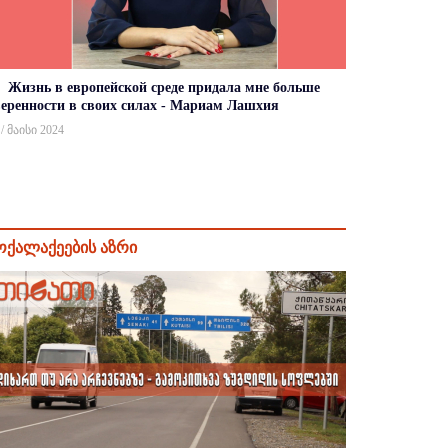
Жизнь в европейской среде придала мне больше
веренности в своих силах - Мариам Лашхия
 / მაისი 2024
ოქალაქეების აზრი