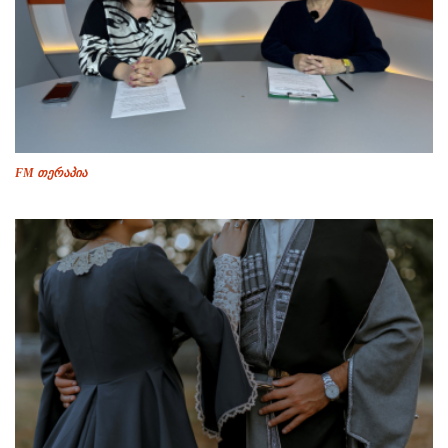
FM თერაპია