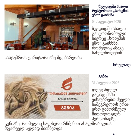
ზუგდიდში ახალი
რესტორანი „სოხუმის
ეზო“ გაიხსნა
04 / აგვისტო 2026
ზუგდიდში ახალი
გასტრონომიული
სივრცე „სოხუმის
ეზო“ გაიხსნა,
რომელიც ამავე
სახელწოდების
სასტუმროს ტერიტორიაზე მდებარეობს.
სრულად
გუნია
31 / ივლისი 2026
დღევანდელ
გადაცემაში
ვისაუბრებთ ძველი
სამეგრელოს ერთ-
ერთ გამორჩეულ
მითოლოგიურ
პერსონაჟზე -
გუნიაზე, რომელიც ხალხური რწმენით ახალშობილთა
მფარველ სულად მიიჩნეოდა.