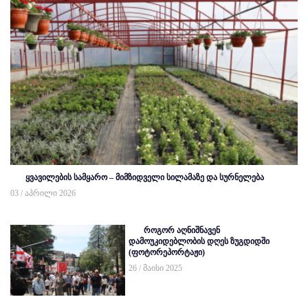
ყვავილების სამყარო – მიმზიდველი სილამაზე და სურნელება
03 / აპრილი 2026
როგორ აღნიშნავენ
დამოუკიდებლობის დღეს ზუგდიდში
(ფოტორეპორტაჟი)
26 / მაისი 2025