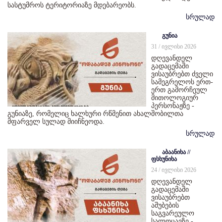
სასტუმროს ტერიტორიაზე მდებარეობს.
სრულად
გუნია
31 / ივლისი 2026
დღევანდელ
გადაცემაში
ვისაუბრებთ ძველი
სამეგრელოს ერთ-
ერთ გამორჩეულ
მითოლოგიურ
პერსონაჟზე -
გუნიაზე, რომელიც ხალხური რწმენით ახალშობილთა
მფარველ სულად მიიჩნეოდა.
სრულად
აბაანიხა //
ფსხუნიხა
24 / ივლისი 2026
დღევანდელ
გადაცემაში
ვისაუბრებთ
აშუბების
საგვარეულო
სალოცავზე -