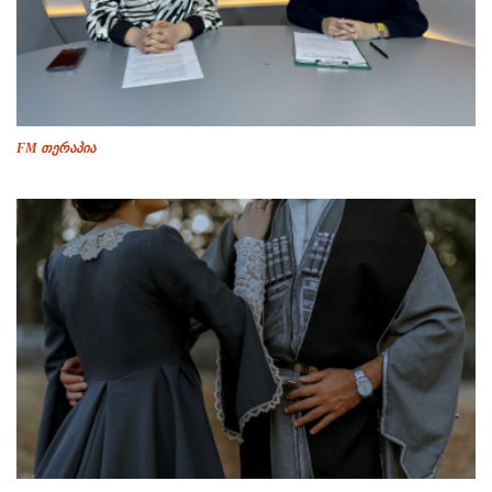
FM თერაპია