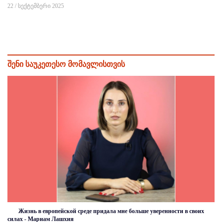
22 / სექტემბერი 2025
შენი საუკეთესო მომავლისთვის
Жизнь в европейской среде придала мне больше уверенности в своих
силах - Мариам Лашхия