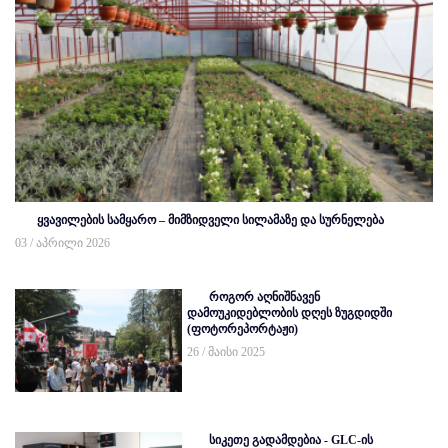
ყვავილების სამყარო – მიმზიდველი სილამაზე და სურნელება
03 / აპრილი 2026
როგორ აღნიშნავენ
დამოუკიდებლობის დღეს ზუგდიდში
(ფოტორეპორტაჟი)
26 / მაისი 2025
სიკეთე გადამდებია - GLC-ის