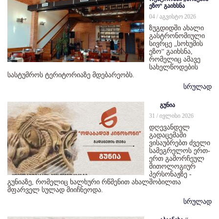
ეზო“ გაიხსნა
04 / აგვისტო 2026
ზუგდიდში ახალი
გასტრონომიული
სივრცე „სოხუმის
ეზო“ გაიხსნა,
რომელიც ამავე
სახელწოდების
სასტუმროს ტერიტორიაზე მდებარეობს.
სრულად
გუნია
31 / ივლისი 2026
დღევანდელ
გადაცემაში
ვისაუბრებთ ძველი
სამეგრელოს ერთ-
ერთ გამორჩეულ
მითოლოგიურ
პერსონაჟზე -
გუნიაზე, რომელიც ხალხური რწმენით ახალშობილთა
მფარველ სულად მიიჩნეოდა.
სრულად