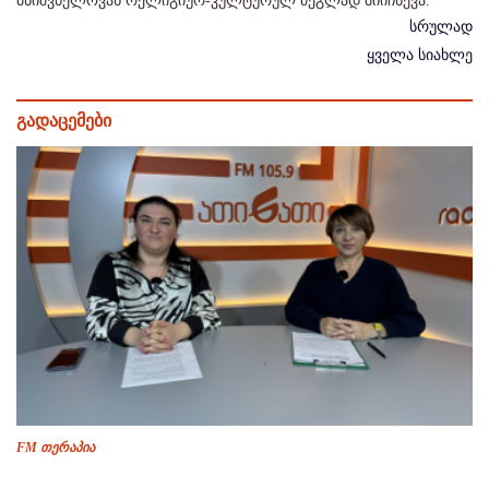
მნიშვნელოვან რელიგიურ-კულტურულ ძეგლად მიიჩნევა.
სრულად
ყველა სიახლე
გადაცემები
FM თერაპია