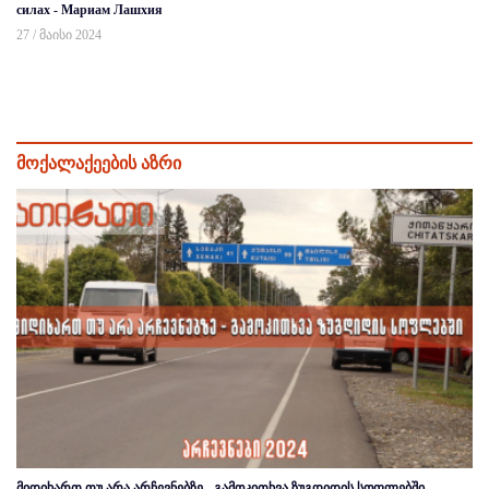
силах - Мариам Лашхия
27 / მაისი 2024
მოქალაქეების აზრი
მიდიხართ თუ არა არჩევნებზე - გამოკითხვა ზუგდიდის სოფლებში