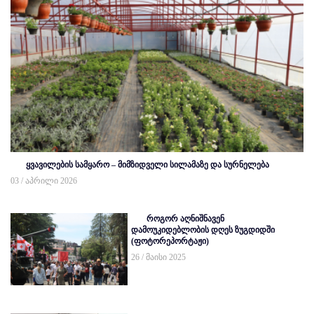
ყვავილების სამყარო – მიმზიდველი სილამაზე და სურნელება
03 / აპრილი 2026
როგორ აღნიშნავენ
დამოუკიდებლობის დღეს ზუგდიდში
(ფოტორეპორტაჟი)
26 / მაისი 2025