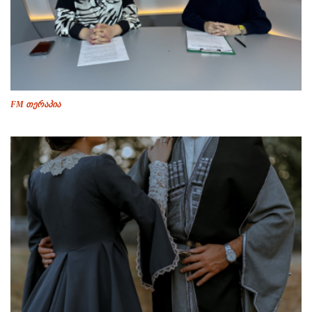
FM თერაპია