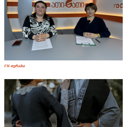
FM თერაპია