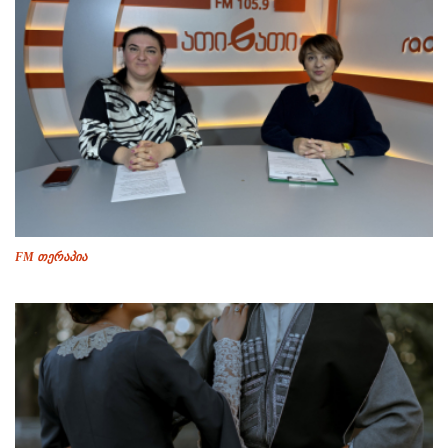
FM თერაპია