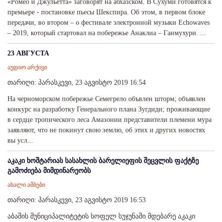
«Ромео и Джульетта» заговорят на абхазском. В Сухуми готовятся к
премьере - постановке пьесы Шекспира. Об этом, в первом блоке
передачи, во втором – о фестивале электронной музыки Echowaves
– 2019, который стартовал на побережье Анаклиа – Ганмухури. ...
23 АВГУСТА
აუდიო არქივი
თარიღი: პარასკევი, 23 აგვისტო 2019 16:54
На черноморском побережье Семегрело объвлен шторм; объявлен
конкурс на разработку Генерального плана Зугдиди; проживающие
в сердце тропического леса Амазонии представители племени мура
заявляют, что не покинут свою землю, об этих и других новостях
вы усл...
აკაკი ხოშტარიას სასახლის ბარელიეფის შეცვლის ფაქტზე
გამოძიება მიმდინარეობს
ახალი ამბები
თარიღი: პარასკევი, 23 აგვისტო 2019 16:53
აბაშის მუნიციპალიტეტის სოფელ სუჯუნაში მდებარე აკაკი