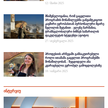
12 / მაისი 2025
მნიშვნელოვანია, რომ გაცვლითი
პროგრამის მონაწილეებმა განვამტკიცოთ
კავშირი ევროპასთან პერსონალური მცირე
წვლილის შეტანით - ელენე ნარმანია,
ტრანსგლობალური ბიზნეს სამართლის
ფაკულტეტის სტუდენტი (ფოტო)
27 / თებერვალი 2025
პროფესიის არჩევაში განსაკუთრებული
როლი ითამაშა გაცვლით პროგრამებში
მონაწილეობამ, - ზუგდიდელი ანა
კვარაცხელია ევროპულ გამოცდილებაზე
18 / იანვარი 2025
ინტერვიუ