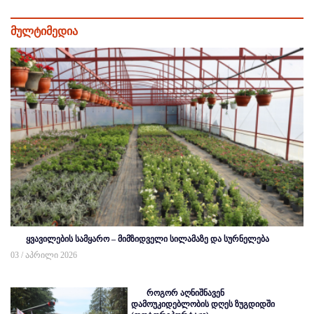
მულტიმედია
ყვავილების სამყარო – მიმზიდველი სილამაზე და სურნელება
03 / აპრილი 2026
როგორ აღნიშნავენ
დამოუკიდებლობის დღეს ზუგდიდში