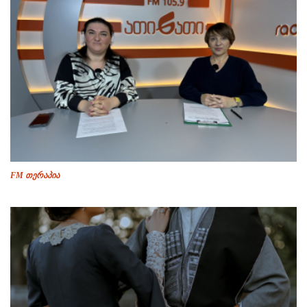
FM თერაპია