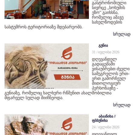
გასტრონომიული
სივრცე „სოხუმის
ეზო“ გაიხსნა,
რომელიც ამავე
სახელწოდების
სასტუმროს ტერიტორიაზე მდებარეობს.
სრულად
გუნია
31 / ივლისი 2026
დღევანდელ
გადაცემაში
ვისაუბრებთ ძველი
სამეგრელოს ერთ-
ერთ გამორჩეულ
მითოლოგიურ
პერსონაჟზე -
გუნიაზე, რომელიც ხალხური რწმენით ახალშობილთა
მფარველ სულად მიიჩნეოდა.
სრულად
აბაანიხა //
ფსხუნიხა
24 / ივლისი 2026
დღევანდელ