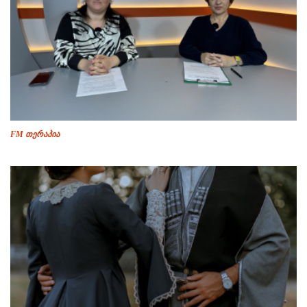
FM თერაპია