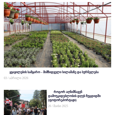
ყვავილების სამყარო – მიმზიდველი სილამაზე და სურნელება
03 / აპრილი 2026
როგორ აღნიშნავენ
დამოუკიდებლობის დღეს ზუგდიდში
(ფოტორეპორტაჟი)
26 / მაისი 2025