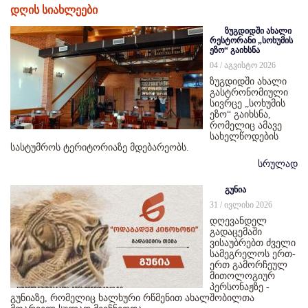
დღის სიახლეები
ზუგდიდში ახალი
რესტორანი „სოხუმის
ეზო“ გაიხსნა
04 / აგვისტო 2026
ზუგდიდში ახალი
გასტრონომიული
სივრცე „სოხუმის
ეზო“ გაიხსნა,
რომელიც ამავე
სახელწოდების
სასტუმროს ტერიტორიაზე მდებარეობს.
სრულად
გუნია
31 / ივლისი 2026
დღევანდელ
გადაცემაში
ვისაუბრებთ ძველი
სამეგრელოს ერთ-
ერთ გამორჩეულ
მითოლოგიურ
პერსონაჟზე -
გუნიაზე, რომელიც ხალხური რწმენით ახალშობილთა