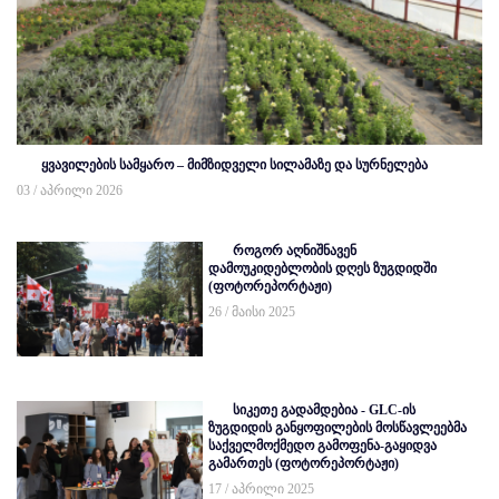
ყვავილების სამყარო – მიმზიდველი სილამაზე და სურნელება
03 / აპრილი 2026
როგორ აღნიშნავენ
დამოუკიდებლობის დღეს ზუგდიდში
(ფოტორეპორტაჟი)
26 / მაისი 2025
სიკეთე გადამდებია - GLC-ის
ზუგდიდის განყოფილების მოსწავლეებმა
საქველმოქმედო გამოფენა-გაყიდვა
გამართეს (ფოტორეპორტაჟი)
17 / აპრილი 2025