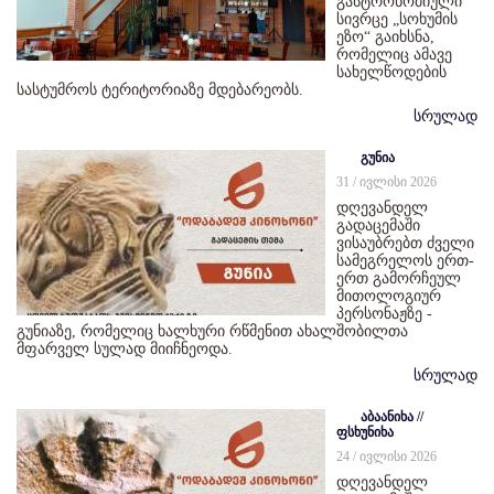
გასტრონომიული
სივრცე „სოხუმის
ეზო“ გაიხსნა,
რომელიც ამავე
სახელწოდების
სასტუმროს ტერიტორიაზე მდებარეობს.
სრულად
გუნია
31 / ივლისი 2026
დღევანდელ
გადაცემაში
ვისაუბრებთ ძველი
სამეგრელოს ერთ-
ერთ გამორჩეულ
მითოლოგიურ
პერსონაჟზე -
გუნიაზე, რომელიც ხალხური რწმენით ახალშობილთა
მფარველ სულად მიიჩნეოდა.
სრულად
აბაანიხა //
ფსხუნიხა
24 / ივლისი 2026
დღევანდელ