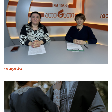
FM თერაპია