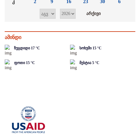
კ
2
9
16
23
30
6
ამინდი
ზუგდიდი
17
°C
სოხუმი
15
°C
ფოთი
15
°C
მესტია
5
°C