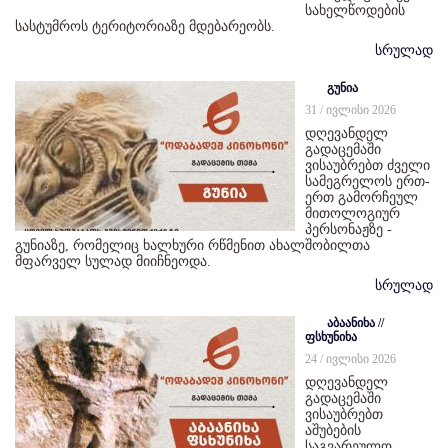
სახელწოდების
სასტუმროს ტერიტორიაზე მდებარეობს.
სრულად
გუნია
31 / ივლისი 2026
დღევანდელ
გადაცემაში
ვისაუბრებთ ძველი
სამეგრელოს ერთ-
ერთ გამორჩეულ
მითოლოგიურ
პერსონაჟზე -
გუნიაზე, რომელიც ხალხური რწმენით ახალშობილთა
მფარველ სულად მიიჩნეოდა.
სრულად
აბაანიხა //
ფსხუნიხა
24 / ივლისი 2026
დღევანდელ
გადაცემაში
ვისაუბრებთ
აშუბების
საგვარეულო