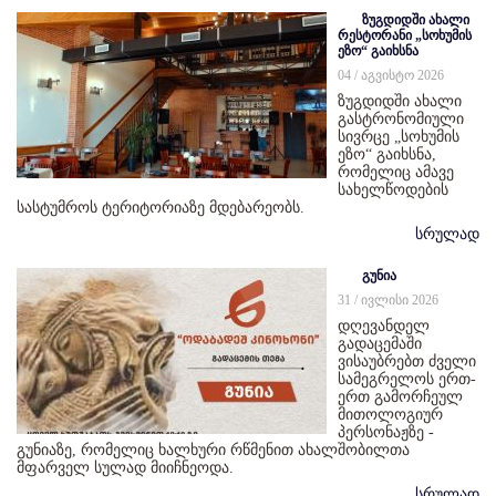
ზუგდიდში ახალი
რესტორანი „სოხუმის
ეზო“ გაიხსნა
04 / აგვისტო 2026
ზუგდიდში ახალი
გასტრონომიული
სივრცე „სოხუმის
ეზო“ გაიხსნა,
რომელიც ამავე
სახელწოდების
სასტუმროს ტერიტორიაზე მდებარეობს.
სრულად
გუნია
31 / ივლისი 2026
დღევანდელ
გადაცემაში
ვისაუბრებთ ძველი
სამეგრელოს ერთ-
ერთ გამორჩეულ
მითოლოგიურ
პერსონაჟზე -
გუნიაზე, რომელიც ხალხური რწმენით ახალშობილთა
მფარველ სულად მიიჩნეოდა.
სრულად