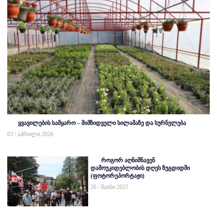
ყვავილების სამყარო – მიმზიდველი სილამაზე და სურნელება
03 / აპრილი 2026
როგორ აღნიშნავენ
დამოუკიდებლობის დღეს ზუგდიდში
(ფოტორეპორტაჟი)
26 / მაისი 2025