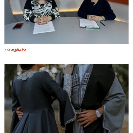
FM თერაპია