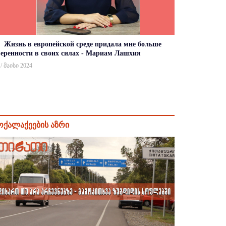
Жизнь в европейской среде придала мне больше
веренности в своих силах - Мариам Лашхия
 / მაისი 2024
ოქალაქეების აზრი