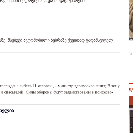
ოყენებით ხელოვნებასა და ზოგად უნარებში. ...
თაზე, მსუბუქი ავტომობილი ზებრაზე ქვეითად გადამსვლელ
31
тверждена гибель 11 человек , - министр здравоохранения; В зону
დ
 и спасателей; Силы обороны будут задействованы в поисково-
ცხელია