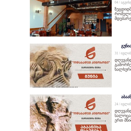
04 / აგვი
ზუგდიდშ
რომელიც
მდებარე
გუნი
31 / ივლი
დღევან
გამორჩე
ხალხურ
აბაან
24 / ივლი
დღევანდ
სალოცავ
ერთ მნ