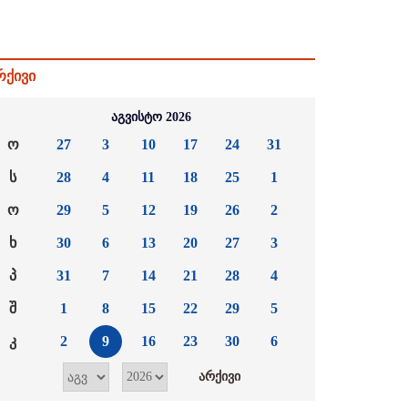
რქივი
აგვისტო 2026
ო
27
3
10
17
24
31
ს
28
4
11
18
25
1
ო
29
5
12
19
26
2
ხ
30
6
13
20
27
3
პ
31
7
14
21
28
4
შ
1
8
15
22
29
5
კ
2
9
16
23
30
6