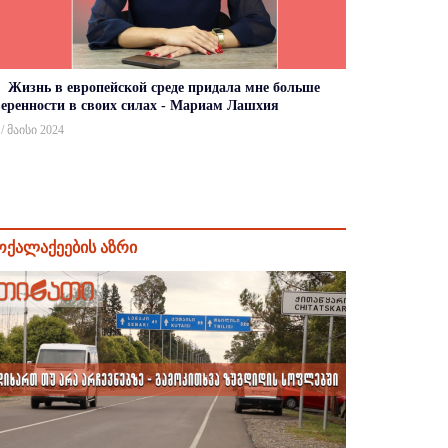
Жизнь в европейской среде придала мне больше
веренности в своих силах - Мариам Лашхия
 / მაისი 2024
ოქალაქეების აზრი