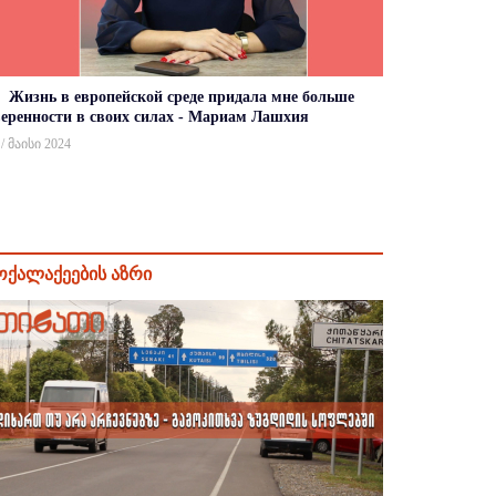
Жизнь в европейской среде придала мне больше
веренности в своих силах - Мариам Лашхия
 / მაისი 2024
ოქალაქეების აზრი