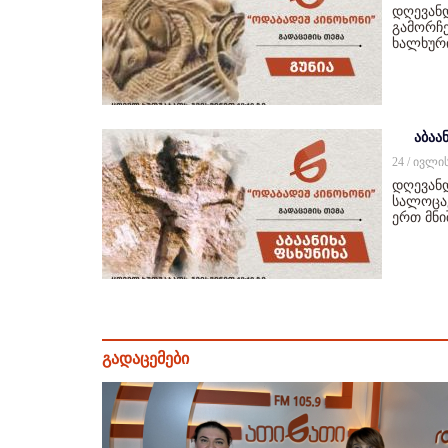
დღევან
გამორჩე
ხალხურ
აბაან
24 / ივლი
დღევანდ
სალოცავ
ერთ მნ
გადაცემები