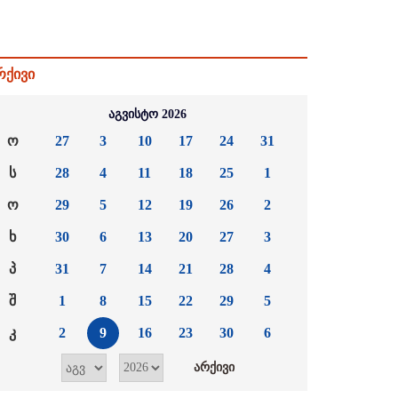
რქივი
აგვისტო 2026
ო
27
3
10
17
24
31
ს
28
4
11
18
25
1
ო
29
5
12
19
26
2
ხ
30
6
13
20
27
3
პ
31
7
14
21
28
4
შ
1
8
15
22
29
5
კ
2
9
16
23
30
6