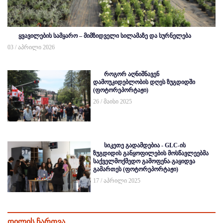
ყვავილების სამყარო – მიმზიდველი სილამაზე და სურნელება
03 / აპრილი 2026
როგორ აღნიშნავენ
დამოუკიდებლობის დღეს ზუგდიდში
(ფოტორეპორტაჟი)
26 / მაისი 2025
სიკეთე გადამდებია - GLC-ის
ზუგდიდის განყოფილების მოსწავლეებმა
საქველმოქმედო გამოფენა-გაყიდვა
გამართეს (ფოტორეპორტაჟი)
17 / აპრილი 2025
დილის ჩართვა