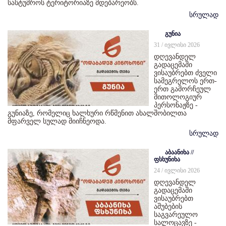
სასტუმროს ტერიტორიაზე მდებარეობს.
სრულად
გუნია
31 / ივლისი 2026
დღევანდელ
გადაცემაში
ვისაუბრებთ ძველი
სამეგრელოს ერთ-
ერთ გამორჩეულ
მითოლოგიურ
პერსონაჟზე -
გუნიაზე, რომელიც ხალხური რწმენით ახალშობილთა
მფარველ სულად მიიჩნეოდა.
სრულად
აბაანიხა //
ფსხუნიხა
24 / ივლისი 2026
დღევანდელ
გადაცემაში
ვისაუბრებთ
აშუბების
საგვარეულო
სალოცავზე -