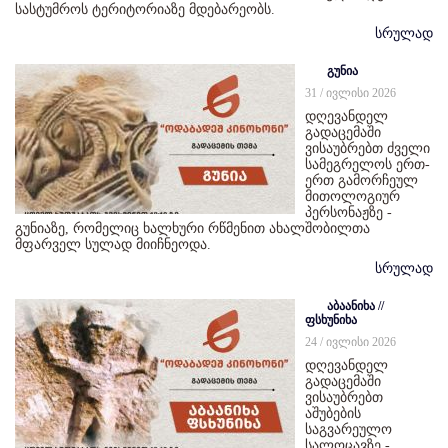
სასტუმროს ტერიტორიაზე მდებარეობს.
სრულად
გუნია
31 / ივლისი 2026
დღევანდელ
გადაცემაში
ვისაუბრებთ ძველი
სამეგრელოს ერთ-
ერთ გამორჩეულ
მითოლოგიურ
პერსონაჟზე -
გუნიაზე, რომელიც ხალხური რწმენით ახალშობილთა
მფარველ სულად მიიჩნეოდა.
სრულად
აბაანიხა //
ფსხუნიხა
24 / ივლისი 2026
დღევანდელ
გადაცემაში
ვისაუბრებთ
აშუბების
საგვარეულო
სალოცავზე -