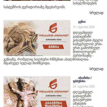
სახელწოდების
სასტუმროს ტერიტორიაზე მდებარეობს.
სრულად
გუნია
31 / ივლისი 2026
დღევანდელ
გადაცემაში
ვისაუბრებთ ძველი
სამეგრელოს ერთ-
ერთ გამორჩეულ
მითოლოგიურ
პერსონაჟზე -
გუნიაზე, რომელიც ხალხური რწმენით ახალშობილთა
მფარველ სულად მიიჩნეოდა.
სრულად
აბაანიხა //
ფსხუნიხა
24 / ივლისი 2026
დღევანდელ
გადაცემაში
ვისაუბრებთ
აშუბების