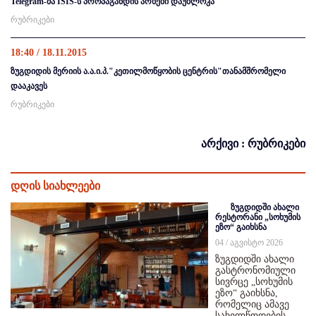
Telegram-მა ISIS-ს პროპაგანდის არხები დაუბლოკა
რუბრიკები
18:40 / 18.11.2015
ზუგდიდის მერიის ა.ა.ი.პ."კეთილმოწყობის ცენტრის"თანამშრომელი
დააკავეს
რუბრიკები
არქივი : რუბრიკები
დღის სიახლეები
ზუგდიდში ახალი
რესტორანი „სოხუმის
ეზო“ გაიხსნა
04 / აგვისტო 2026
ზუგდიდში ახალი
გასტრონომიული
სივრცე „სოხუმის
ეზო“ გაიხსნა,
რომელიც ამავე
სახელწოდების