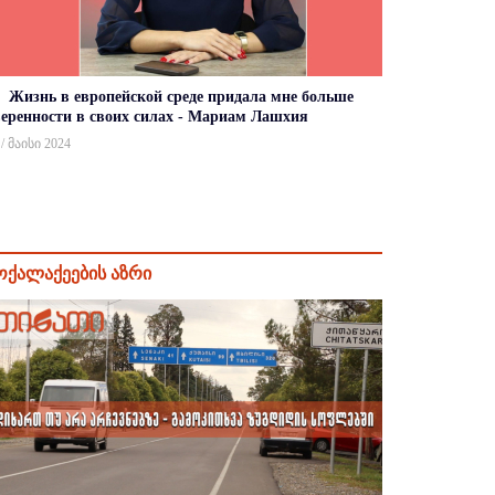
Жизнь в европейской среде придала мне больше
веренности в своих силах - Мариам Лашхия
 / მაისი 2024
ოქალაქეების აზრი