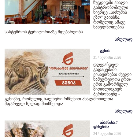
ზუგდიდში ახალი
გასტრონომიული
სივრცე „სოხუმის
ეზო“ გაიხსნა,
რომელიც ამავე
სახელწოდების
სასტუმროს ტერიტორიაზე მდებარეობს.
სრულად
გუნია
31 / ივლისი 2026
დღევანდელ
გადაცემაში
ვისაუბრებთ ძველი
სამეგრელოს ერთ-
ერთ გამორჩეულ
მითოლოგიურ
პერსონაჟზე -
გუნიაზე, რომელიც ხალხური რწმენით ახალშობილთა
მფარველ სულად მიიჩნეოდა.
სრულად
აბაანიხა //
ფსხუნიხა
24 / ივლისი 2026