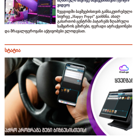
ზღაპრული სივრცე ბავშვებისთვის (ფოტო/
ვიდეო)
ზუგდიდში ბავშვებისთვის განსაკუთრებული
სივრცე „Happy Peppi” გაიხსნა. ახალ
გასართობ ცენტრში პატარებს ზღაპრული
სამყაროს გმირები, ფერადი ატრაქციონები
და მრავალფეროვანი აქტივობები ელოდებათ.
სტატია