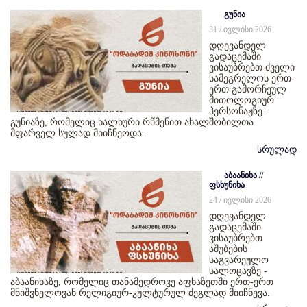
გუნია
31 / ივლისი 2026
დღევანდელ
გადაცემაში
ვისაუბრებთ ძველი
სამეგრელოს ერთ-
ერთ გამორჩეულ
მითოლოგიურ
პერსონაჟზე -
გუნიაზე, რომელიც ხალხური რწმენით ახალშობილთა
მფარველ სულად მიიჩნეოდა.
სრულად
აბაანიხა //
ფსხუნიხა
24 / ივლისი 2026
დღევანდელ
გადაცემაში
ვისაუბრებთ
აშუბების
საგვარეულო
სალოცავზე -
აბაანიხაზე, რომელიც თანამედროვე აფხაზეთში ერთ-ერთ
მნიშვნელოვან რელიგიურ-კულტურულ ძეგლად მიიჩნევა.